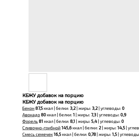
КБЖУ добавок на порцию
КБЖУ добавок на порцию
Бекон
87,5
ккал | белки:
3,2
| жиры:
3,2
| углеводы:
0
Авокадо
80
ккал | белки:
1
| жиры:
7,3
| углеводы:
0,9
Форель
81
ккал | белки:
8,1
| жиры:
5,4
| углеводы:
0
Сливочно-грибной
145,6
ккал | белки:
2
| жиры:
14,5
| угле
Смесь семечек
16,5
ккал | белки:
0,78
| жиры:
1,5
| углеводы